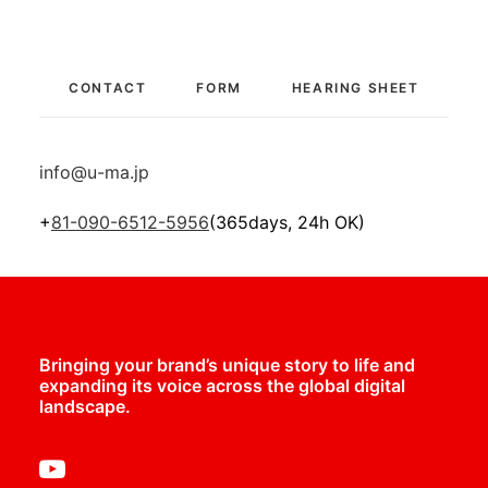
CONTACT
FORM
HEARING SHEET
info@u-ma.jp
+
81-090-6512-5956
(365days, 24h OK)
Bringing your brand’s unique story to life and
expanding its voice across the global digital
landscape.