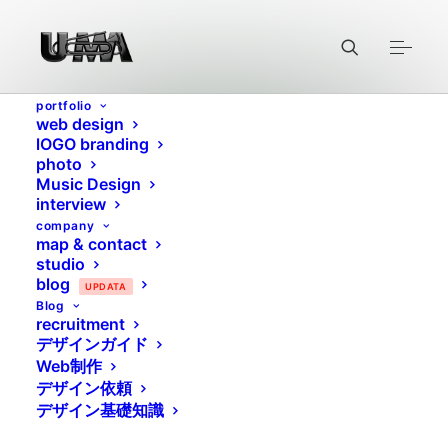
portfolio
web design
lOGO branding
photo
POLYGLOTS
Music Design
interview
company
map & contact
studio
blog
UPDATA
Blog
recruitment
2015/04/06
|
IN
ALL
,
GRAPHIC DESIGN
,
黄金比
,
LOGO
|
BY
U-MA
WEB MASTER
デザインガイド
Web制作
デザイン依頼
デザイン基礎知識
POLYGLOTS