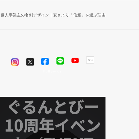
個人事業主の名刺デザイン｜安さより「信頼」を選ぶ理由
F
o
l
l
o
w
u
s
ぐるんとびー
10周年イベン