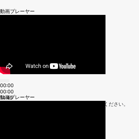
動画プレーヤー
00:00
00:00
動画プレーヤー
14:49
ボリューム調節には上下矢印キーを使ってください。