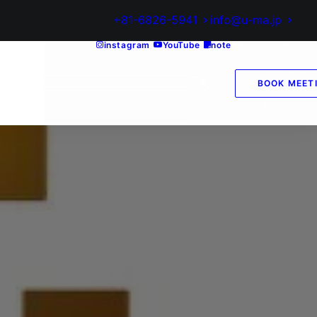
+81-6826-5941
info@u-ma.jp
instagram
YouTube
note
BOOK MEET