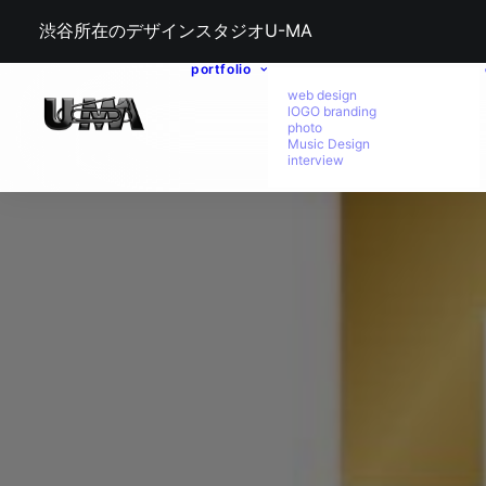
渋谷所在のデザインスタジオU-MA
portfolio
web design
lOGO branding
photo
Music Design
interview