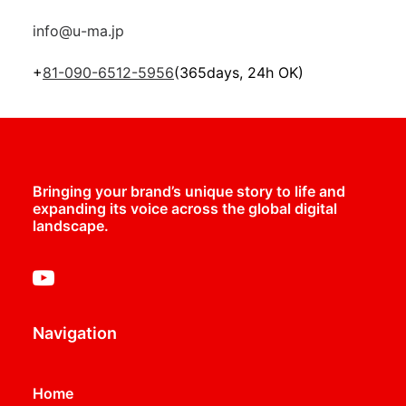
info@u-ma.jp
+
81-090-6512-5956
(365days, 24h OK)
Bringing your brand’s unique story to life and
expanding its voice across the global digital
landscape.
Navigation
Home