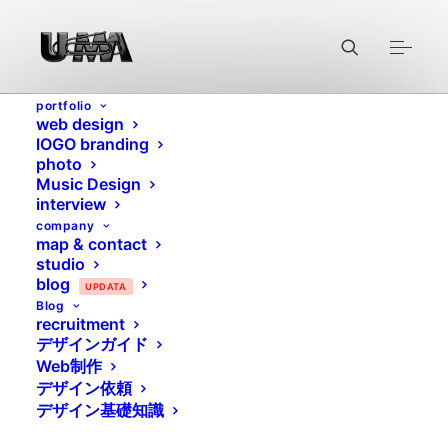
portfolio
web design
lOGO branding
photo
Music Design
interview
企画力＋開発力+納品力：制作へのこだわり
company
map & contact
studio
2025/03/31
|
IN
ALL
|
BY
U-MA WEB MASTER
blog
UPDATA
Blog
recruitment
デザインガイド
Web制作
デザイン依頼
デザイン基礎知識
企画力＋開発力+納品力：制作へのこだわり