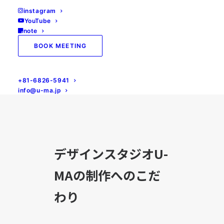
instagram
Home
all
企画力＋開発力+納品力：制作へのこだわり
YouTube
note
BOOK MEETING
+81-6826-5941
info@u-ma.jp
デザインスタジオU-
MAの制作へのこだ
わり