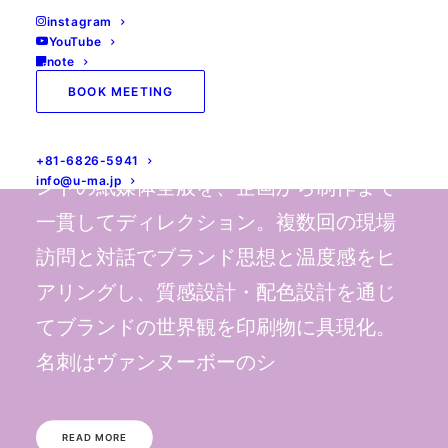
instagram
YouTube
note
BOOK MEETING
Printing Dirction
新店舗オープンを迎えるジュエリーブラ
+81-6826-5941
info@u-ma.jp
ンドの紙媒体全般を、企画から制作まで
一貫してディレクション。複数回の現場
訪問と対話でブランド思想と温度感をヒ
アリングし、質感設計・配色設計を通じ
てブランドの世界観を印刷物に具現化。
名刺はヴァンヌーボーのシ
READ MORE