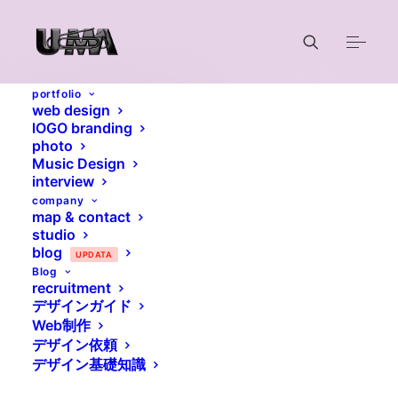
portfolio
web design
lOGO branding
photo
Music Design
interview
company
map & contact
studio
blog
UPDATA
Blog
recruitment
デザインガイド
Web制作
デザイン依頼
デザイン基礎知識