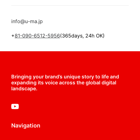
info@u-ma.jp
+
81-090-6512-5956
(365days, 24h OK)
Bringing your brand’s unique story to life and
expanding its voice across the global digital
landscape.
Navigation