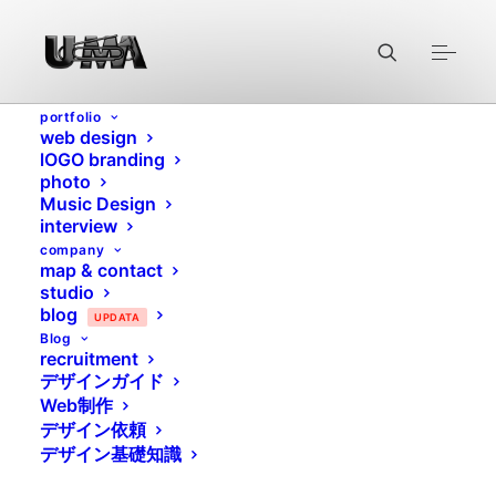
portfolio
web design
lOGO branding
photo
Music Design
行定勲official site
interview
company
map & contact
studio
blog
UPDATA
2014/06/09
|
IN
ALL
,
黄金比
,
WEB
,
WORDPRESS
|
BY
U-MA WEB
Blog
MASTER
recruitment
デザインガイド
Web制作
デザイン依頼
デザイン基礎知識
行定勲official site